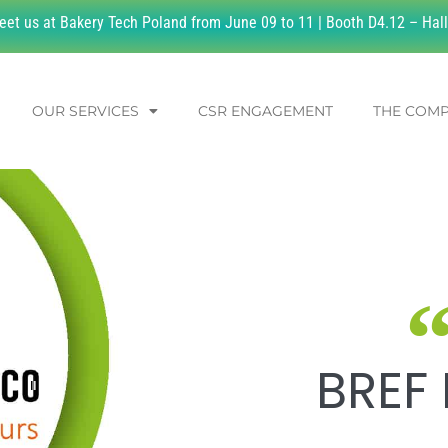
eet us at Bakery Tech Poland from June 09 to 11 | Booth D4.12 – Hall
OUR SERVICES
CSR ENGAGEMENT
THE COM
BREF