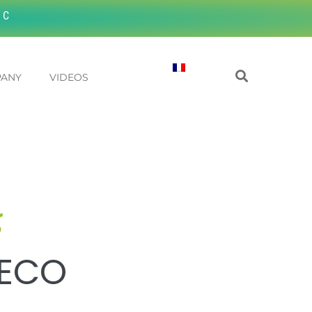
 C
PANY
VIDEOS
 ECO