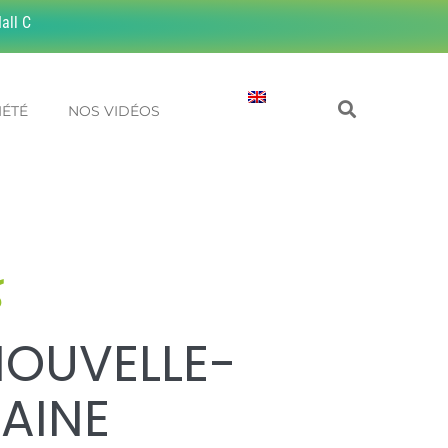
all C
IÉTÉ
NOS VIDÉOS
NOUVELLE-
AINE